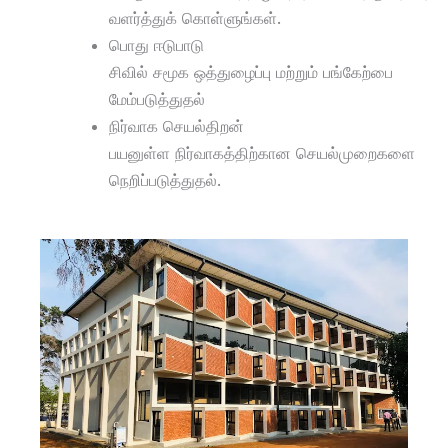
வளர்த்துக் கொள்ளுங்கள்.
பொது ஈடுபாடு
சிவில் சமூக ஒத்துழைப்பு மற்றும் பங்கேற்பை
மேம்படுத்துதல்
நிர்வாக செயல்திறன்
பயனுள்ள நிர்வாகத்திற்கான செயல்முறைகளை
நெறிப்படுத்துதல்.