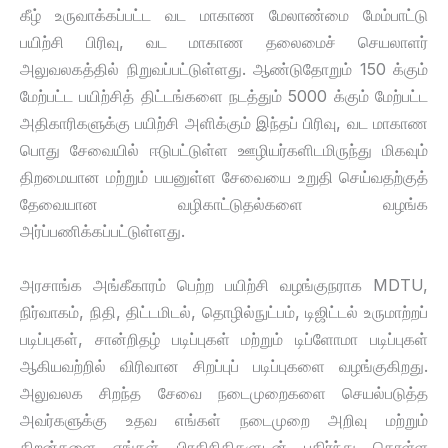
கீழ் உருவாக்கப்பட்ட வட மாகாண மேலாண்மை மேம்பாட்டு
பயிற்சி பிரிவு, வட மாகாண தலைமைச் செயலாளர்
அலுவலகத்தில் நிறுவப்பட்டுள்ளது. ஆண்டுதோறும் 150 க்கும்
மேற்பட்ட பயிற்சித் திட்டங்களை நடத்தும் 5000 க்கும் மேற்பட்ட
அதிகாரிகளுக்கு பயிற்சி அளிக்கும் இந்தப் பிரிவு, வட மாகாண
பொது சேவையில் ஈடுபட்டுள்ள ஊழியர்களிடமிருந்து மிகவும்
திறமையான மற்றும் பயனுள்ள சேவையை உறுதி செய்வதற்குத்
தேவையான வழிகாட்டுதல்களை வழங்க
அர்ப்பணிக்கப்பட்டுள்ளது.
அரசாங்க அங்கீகாரம் பெற்ற பயிற்சி வழங்குநராக MDTU,
நிர்வாகம், நிதி, திட்டமிடல், தொழில்நுட்பம், டிஜிட்டல் உருமாற்றப்
படிப்புகள், சான்றிதழ் படிப்புகள் மற்றும் டிப்ளோமா படிப்புகள்
ஆகியவற்றில் விரிவான சிறப்புப் படிப்புகளை வழங்குகிறது.
அலுவலக சிறந்த சேவை நடைமுறைகளை செயல்படுத்த
அவர்களுக்கு உதவ எங்கள் நடைமுறை அறிவு மற்றும்
திறன்களை எங்கள் பிரதிநிதிகளுடன் பகிர்ந்து கொள்ள